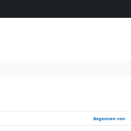
onen
Kontakt
Datenschutzerklärung
Impressum
UNTERSTÜ
suchen
chsuchen
Begonnen von