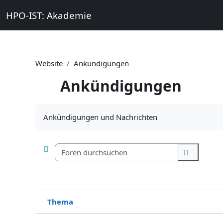
Zum Hauptinhalt
HPO-IST: Akademie
Startseite
Themen
Qualifikati
Website
Ankündigungen
Ankündigungen
Abschlussbedingungen
Ankündigungen und Nachrichten
Foren durch
Foren dur
Thema
Status