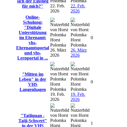
Polomka
Polomka
sich der Einstieg
22. Feb.
22. Feb.
für mich?"
2026
2026
Online-
Schulung:
"Digitale
Unterstützung
im Ehrenamt:
0
Horst
Horst
vhs-
Polomka
Polomka
Ehrenamtsportal
26. März
26. März
und vhs-
2026
2026
Lernportal in ...
"Mitten im
Leben" in der
0
Horst
Horst
VHS
Polomka
Polomka
Langenhagen
19. Feb.
19. Feb.
2026
2026
"Taijiquan -
Taiji-Schwert"
1
Horst
Horst
in der VHS