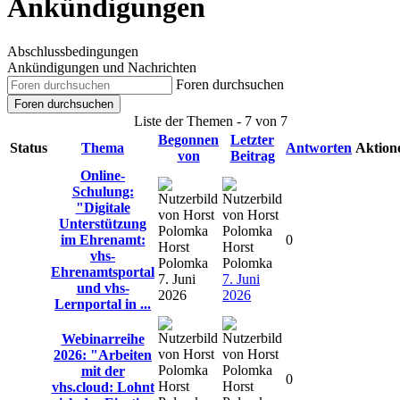
Ankündigungen
Abschlussbedingungen
Ankündigungen und Nachrichten
Foren durchsuchen
Foren durchsuchen
Liste der Themen - 7 von 7
Begonnen
Letzter
Status
Thema
Antworten
Aktion
von
Beitrag
Online-
Schulung:
"Digitale
Unterstützung
im Ehrenamt:
0
Horst
Horst
vhs-
Polomka
Polomka
Ehrenamtsportal
7. Juni
7. Juni
und vhs-
2026
2026
Lernportal in ...
Webinarreihe
2026: "Arbeiten
mit der
0
Horst
Horst
vhs.cloud: Lohnt