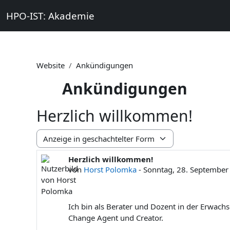
Zum Hauptinhalt
HPO-IST: Akademie
Startseite
Themen
Qualifikati
Website
Ankündigungen
Ankündigungen
Herzlich willkommen!
Anzeigemodus
Herzlich willkommen!
Anzahl Antworten: 0
von
Horst Polomka
-
Sonntag, 28. September
Ich bin als Berater und Dozent in der Erwachs
Change Agent und Creator.